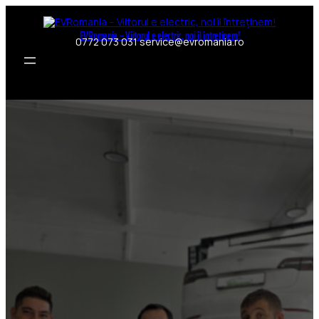
Sari
la
EVRomania – Viitorul e electric, noi îl întreținem!
0772 073 031 service@evromania.ro
conținut